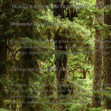
INAUGURATION PARCOURS MOUNTAIN TRA
Dimanche 21 Avril 2024
Inauguration de notre tout nouveau parcours de Mountai
comprenant une quinzaine de dispositifs, stage sur 1 j
par Daisy Si
nclair, présidente et juge de MT
HA France 
Qu'est ce que le Mountain Trail ?
D'origine américaine, le Mountain Trail est une discipl
avant la connexion et la qualité de la relation homme/c
parcours aménagé avec divers obstacles d'apparence natu
chevaux peuvent rencontrer lors d'une balade en trail.