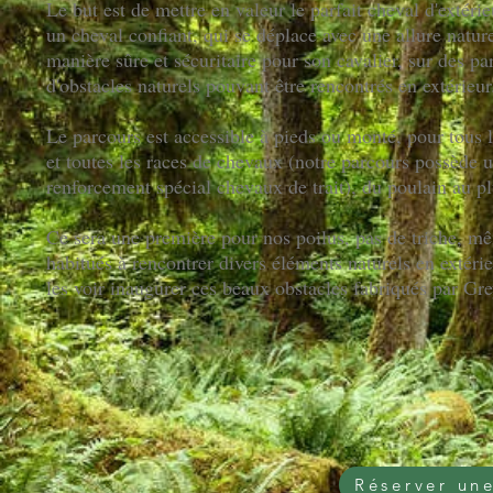
Le but est de mettre en valeur le parfait cheval d'extérieu
un cheval confiant, qui se déplace avec une allure nature
manière sûre et sécuritaire pour son cavalier, sur des pa
d'obstacles naturels pouvant être rencontrés en extérieur
Le parcours est accessible à pieds ou monté, pour tous l
et toutes les races de chevaux (notre parcours possède 
renforcement spécial chevaux de trait), du poulain au pl
Ce sera une première pour nos poilus, pas de triche, mê
habitués à rencontrer divers éléments naturels en extérie
les voir inaugurer ces beaux obstacles fabriqués par Gr
Réserver un