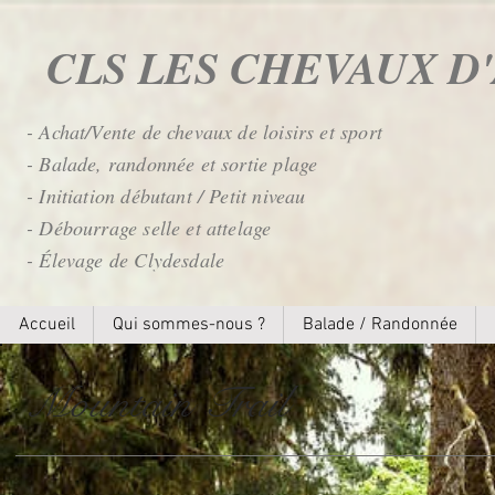
CLS LES CHEVAUX 
- Achat/Vente de chevaux de loisirs et sport
- Balade, randonnée et sortie plage
- Initiation débutant / Petit niveau
- Débourrage selle et attelage
- Élevage de Clydesdale
Accueil
Qui sommes-nous ?
Balade / Randonnée
Mountain Trail