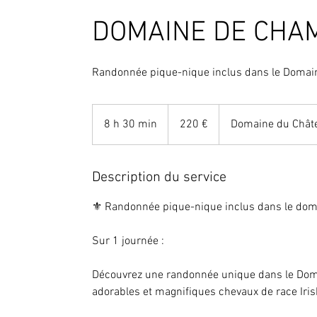
DOMAINE DE CHAM
Randonnée pique-nique inclus dans le Doma
220
euros
8 h 30 min
8
220 €
Domaine du Chât
h
3
0
Description du service
m
⚜️ Randonnée pique-nique inclus dans le do
i
n
Sur 1 journée :
Découvrez une randonnée unique dans le Do
adorables et magnifiques chevaux de race Iris